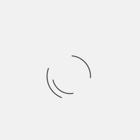
29% decidieron tomar un taxi.
4% elegidos taxi+ferry
Rutas más buscadas por los viajeros
Cómo ir de Koh Phi Phi a Krabi
Desplazamientos Relacionados