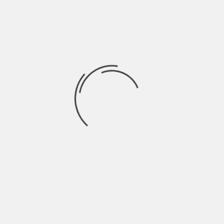
Los recorridos más planificados por los
turistas
Cómo ir del Aeropuerto de Suvarnabhu
Desplazamientos Relacionados