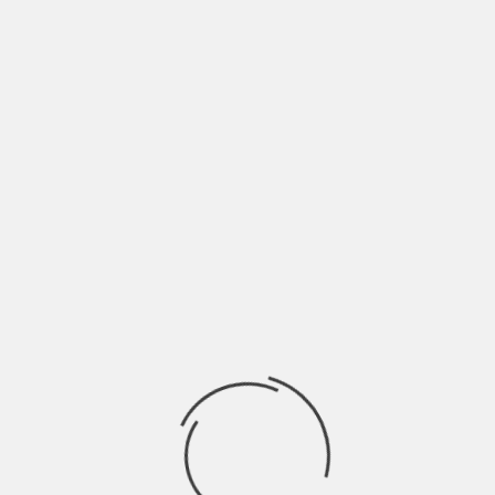
Rai,
Si estás planeando ir a Phitsanulok desde Bangkok,
aquí encontrarás toda la información que necesitas