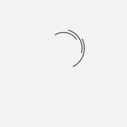
Ngan a Aeropuerto de Surat Thani
comenzando desde 07:00 Maenam Hotel
Transfer hasta 11:00 Maenam Hotel Transfer
1 por Autobús+ferry desde Ko Pha Ngan a
Aeropuerto de Surat Thani comenzando
desde 07:00 Thong Sala Koh Phangan hasta
12:30 Thong Sala Koh Phangan
El medio de transporte más popular
para ir de Ko Pha Ngan a
Aeropuerto de Surat Thani
¿Cómo elegir el medio de transporte más
conveniente para ir de Ko Pha Ngan al
Aeropuerto de Surat Thani? Para hacerte más
fácil la elección de transporte, les pedimos a