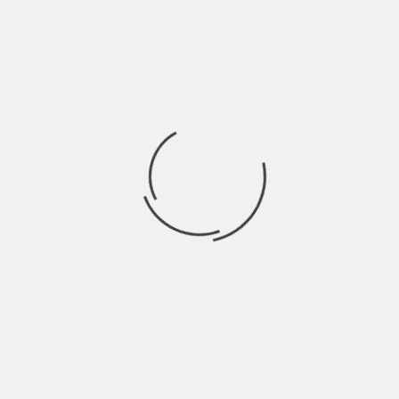
¿Cuánto tiempo se tarda en llegar
del Aeropuerto de Phuket a Koh Phi
Phi?
El tiempo de viaje desde el
Aeropuerto de
Phuket
a
Koh Phi Phi
depende del medio de
transporte elegido:
Taxi + Ferry
: El viaje puede durar entre
1 y
4 horas
.
Ferry
: El trayecto en Ferry toma
aproximadamente
1.5 horas
.
Ferry +
Minivan
: El viaje total dura entre
1.5
y 2 horas
.
Taxi
: El viaje generalmente toma entre
1 y 2