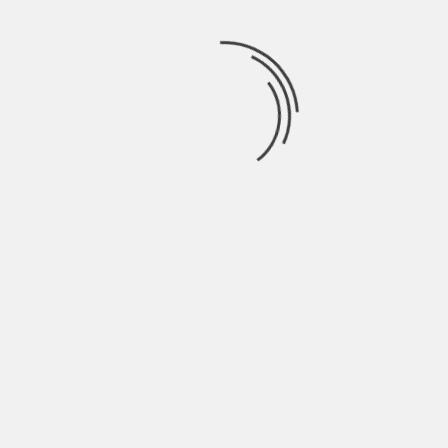
Tabla comparativa por Medio de
Transporte
Tiempo
Medio de
Costo
Salida
de
Transporte
Aproximado
Diarias
Viaje
3 salid
diarias
Taxi +
1 – 2
desde
THB 900
Minivan
horas
06:00 
hasta
12:00 