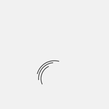
BY
VIAJEROS MOCHILEROS
6 AÑOS AGO
Si estás planeando ir a Ao Nang desde Koh Phi Phi, aquí
encontrarás toda la
KOH PHI PHI
KOH YAO YAI
TAILANDIA
CÓMO IR DE KOH PHI PHI A KOH YAO YAI
BY
VIAJEROS MOCHILEROS
6 AÑOS AGO